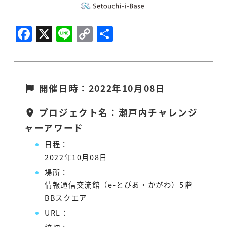
F
X
Li
C
共
a
n
o
有
c
e
p
e
y
開催日時：2022年10月08日
b
Li
o
n
プロジェクト名：瀬戸内チャレンジ
o
k
ャーアワード
k
日程：
2022年10月08日
場所：
情報通信交流館（e-とぴあ・かがわ）5階
BBスクエア
URL：