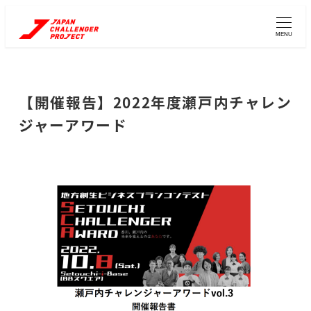
メ
イ
MENU
ン
コ
ン
【開催報告】2022年度瀬戸内チャレン
テ
ジャーアワード
ン
ツ
へ
移
動