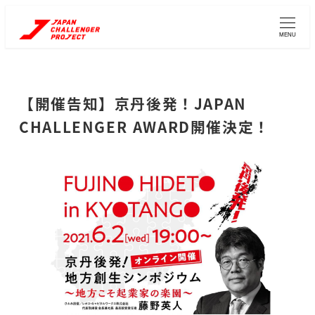
メ
イ
MENU
ン
コ
ン
【開催告知】京丹後発！JAPAN
テ
CHALLENGER AWARD開催決定！
ン
ツ
へ
移
動