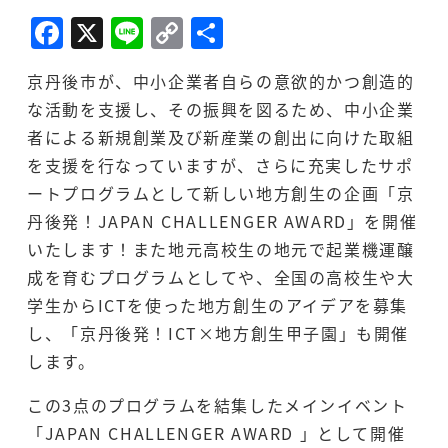
F
X
Li
C
共
a
n
o
有
京丹後市が、中小企業者自らの意欲的かつ創造的
c
e
p
な活動を支援し、その振興を図るため、中小企業
e
y
者による新規創業及び新産業の創出に向けた取組
b
Li
を支援を行なっていますが、さらに充実したサポ
o
n
ートプログラムとして新しい地方創生の企画「京
o
k
丹後発！JAPAN CHALLENGER AWARD」を開催
k
いたします！また地元高校生の地元で起業機運醸
成を育むプログラムとしてや、全国の高校生や大
学生からICTを使った地方創生のアイデアを募集
し、「京丹後発！ICT×地方創生甲子園」も開催
します。
この3点のプログラムを結集したメインイベント
「JAPAN CHALLENGER AWARD 」として開催