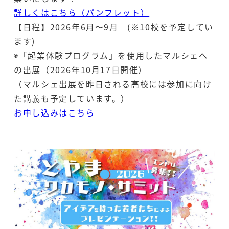
e
y
詳しくはこちら（パンフレット）
b
Li
【日程】2026年6月〜9月 (※10校を予定してい
o
n
ます)
o
k
◉「起業体験プログラム」を使用したマルシェへ
k
の出展（2026年10月17日開催）
（マルシェ出展を昨日される高校には参加に向け
た講義も予定しています。）
お申し込みはこちら