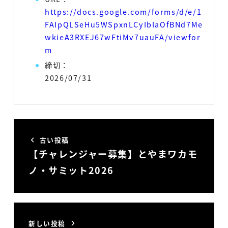
https://docs.google.com/forms/d/e/1
FAIpQLSeHu5WSpxnLCyIbIaOfBNd7Me
wkieA3RXEJ67wFtiMv7uauFA/viewfor
m
締切：
2026/07/31
古い投稿
【チャレンジャー募集】とやまワカモ
ノ・サミット2026
新しい投稿