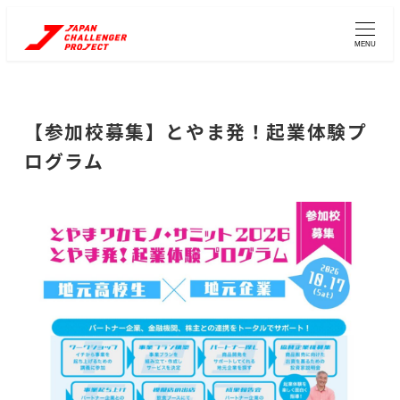
メ
イ
MENU
ン
コ
ン
【参加校募集】とやま発！起業体験プ
テ
ログラム
ン
ツ
へ
移
動