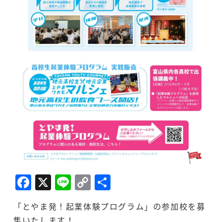
F
X
Li
C
共
a
n
o
有
「とやま発！起業体験プログラム」の参加校を募
c
e
p
集いたします！