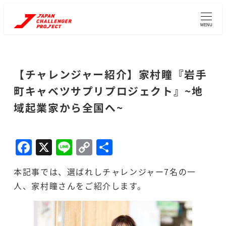
メ
イ
MENU
ン
コ
ン
【チャレンジャー紹介】家村瞳『岩手
テ
町キャベツサプリプロジェクト』~地
ン
域起業家から全国へ~
ツ
へ
移
F
X
Li
C
共
動
a
n
o
有
本記事では、選ばれしチャレンジャー7名の一
c
e
p
人、家村瞳さんをご紹介します。
e
y
b
Li