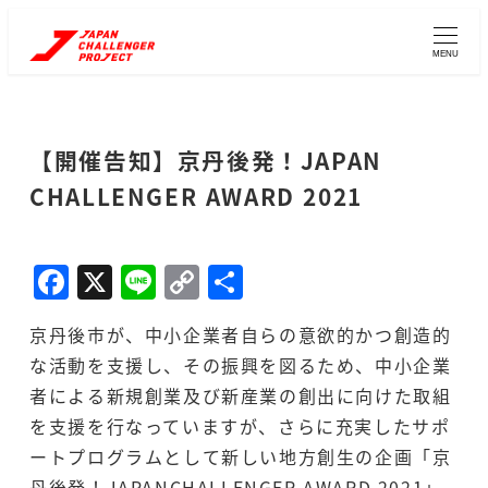
メ
イ
MENU
ン
コ
ン
【開催告知】京丹後発！JAPAN
テ
CHALLENGER AWARD 2021
ン
ツ
へ
F
X
Li
C
共
移
a
n
o
有
動
京丹後市が、中小企業者自らの意欲的かつ創造的
c
e
p
な活動を支援し、その振興を図るため、中小企業
e
y
者による新規創業及び新産業の創出に向けた取組
b
Li
を支援を行なっていますが、さらに充実したサポ
o
n
ートプログラムとして新しい地方創生の企画「京
丹後発！JAPANCHALLENGER AWARD 2021」